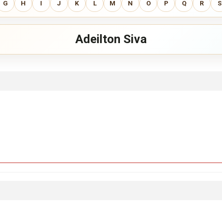
G
H
I
J
K
L
M
N
O
P
Q
R
S
Adeilton Siva