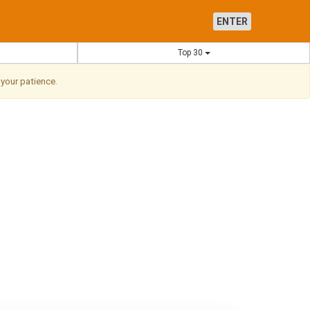
ENTER
Top 30
 your patience.