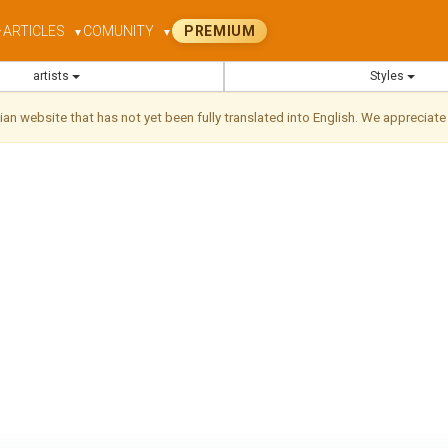
ARTICLES
COMUNITY
PREMIUM
▼
▼
▼
artists
Styles
ilian website that has not yet been fully translated into English. We appreciate