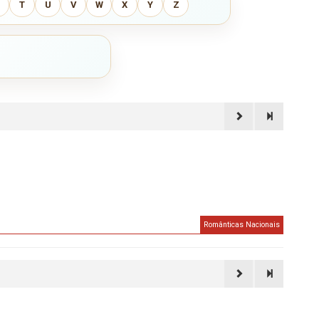
T
U
V
W
X
Y
Z
Românticas Nacionais