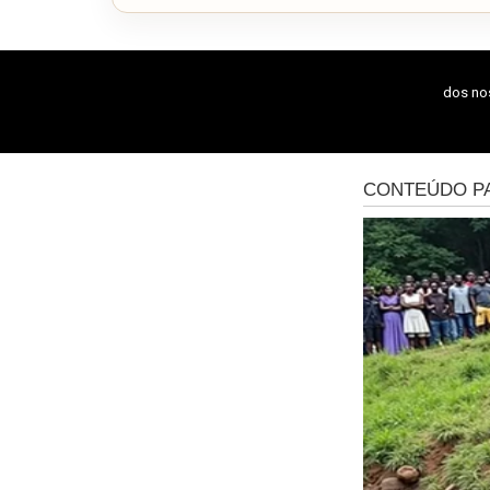
dos n