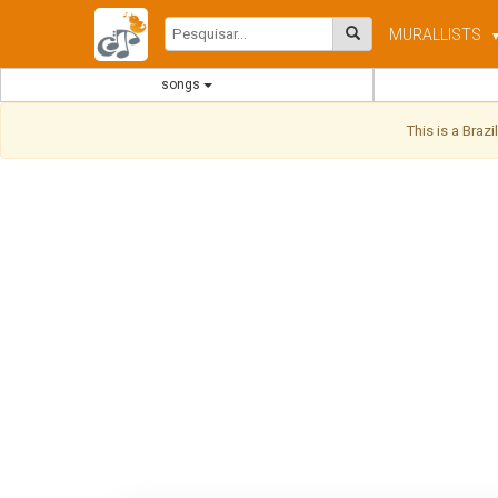
MURAL
LISTS
songs
This is a Braz