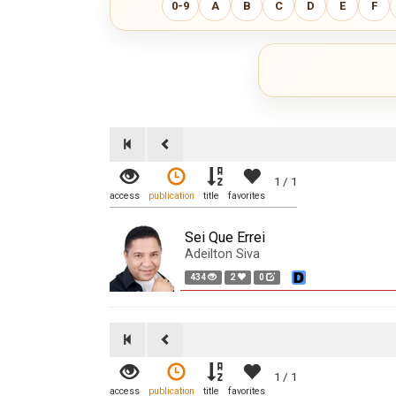
0-9
A
B
C
D
E
F
1 / 1
access
publication
title
favorites
Sei Que Errei
Adeilton Siva
434
2
0
1 / 1
access
publication
title
favorites