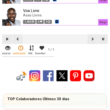
Brega
Voa Livre
Asas Livres
1,482
6
3
Brega
1 / 1
access
publication
title
favorites
TOP Colaboradores Últimos 30 dias