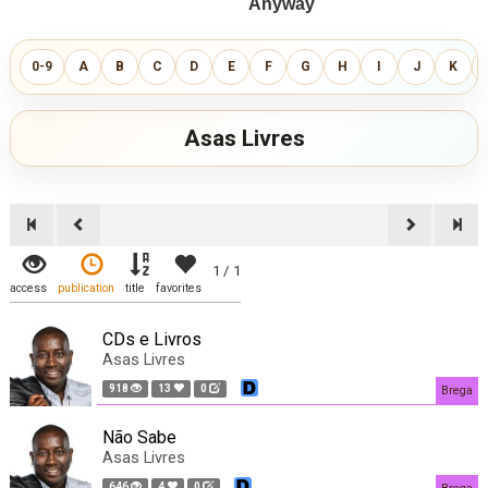
0-9
A
B
C
D
E
F
G
H
I
J
K
Asas Livres
1 / 1
access
publication
title
favorites
CDs e Livros
Asas Livres
918
13
0
Brega
Não Sabe
Asas Livres
646
4
0