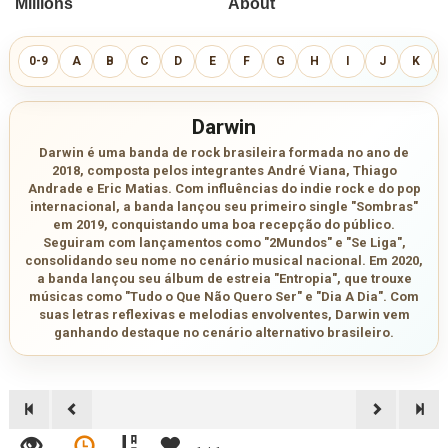
0-9
A
B
C
D
E
F
G
H
I
J
K
Darwin
Darwin é uma banda de rock brasileira formada no ano de
2018, composta pelos integrantes André Viana, Thiago
Andrade e Eric Matias. Com influências do indie rock e do pop
internacional, a banda lançou seu primeiro single "Sombras"
em 2019, conquistando uma boa recepção do público.
Seguiram com lançamentos como "2Mundos" e "Se Liga",
consolidando seu nome no cenário musical nacional. Em 2020,
a banda lançou seu álbum de estreia "Entropia", que trouxe
músicas como "Tudo o Que Não Quero Ser" e "Dia A Dia". Com
suas letras reflexivas e melodias envolventes, Darwin vem
ganhando destaque no cenário alternativo brasileiro.