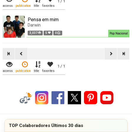
1 / 1
access
publication
title
favorites
Pensa em mim
Darwin
3,037
5
0
Pop Nacional
1 / 1
access
publication
title
favorites
TOP Colaboradores Últimos 30 dias