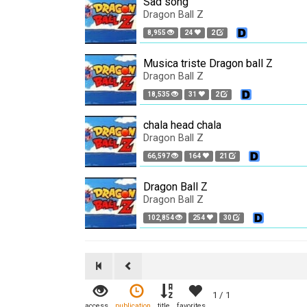
Sad song
Dragon Ball Z
8,955
24
2
Musica triste Dragon ball Z
Dragon Ball Z
18,535
31
2
chala head chala
Dragon Ball Z
66,597
164
21
Dragon Ball Z
Dragon Ball Z
102,854
254
30
1 / 1
access
publication
title
favorites