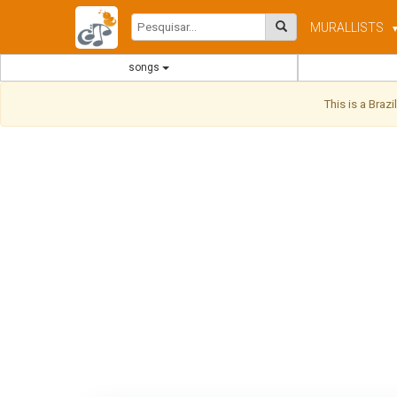
MURAL
LISTS
songs
This is a Braz