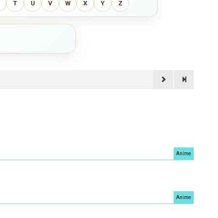
T
U
V
W
X
Y
Z
Anime
Anime