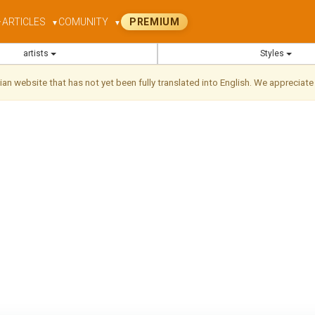
ARTICLES
COMUNITY
PREMIUM
▼
▼
▼
artists
Styles
ilian website that has not yet been fully translated into English. We appreciate