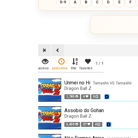
0-9
A
B
C
D
E
F
1 / 1
access
publication
title
favorites
Unmei no Hi
Tamashii VS Tamashii
Dragon Ball Z
1,785
4
0
Assobio do Gohan
Dragon Ball Z
5,459
27
4