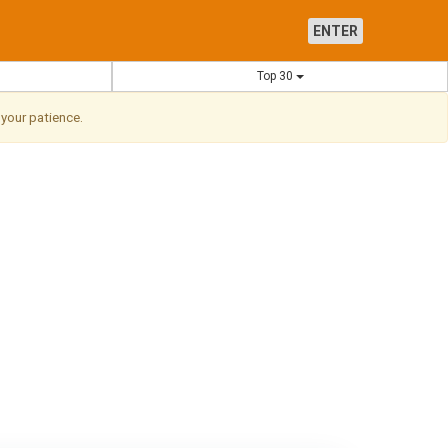
ENTER
Top 30
 your patience.