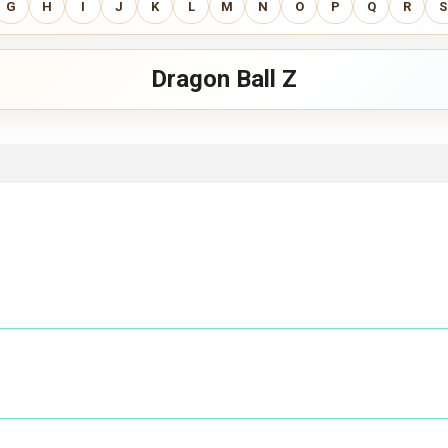
G
H
I
J
K
L
M
N
O
P
Q
R
S
Dragon Ball Z