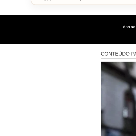
dos n