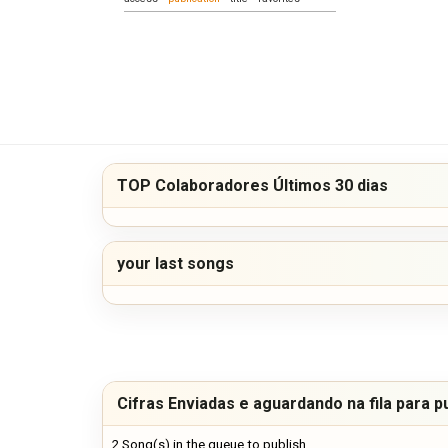
TOP Colaboradores Últimos 30 dias
your last songs
Cifras Enviadas e aguardando na fila para p
2 Song(s) in the queue to publish