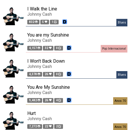
I Walk the Line
Johnny Cash
832
5
1
Blues
You are my Sunshine
Johnny Cash
4,157
32
0
Pop Internacional
I Won't Back Down
Johnny Cash
4,378
26
0
Blues
You Are My Sunshine
Johnny Cash
9,482
26
4
Anos 70
Hurt
Johnny Cash
7,272
22
2
Anos 70