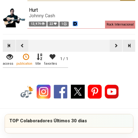
Hurt
Johnny Cash
13,979
22
1
Rock Internacional
1 / 1
access
publication
title
favorites
TOP Colaboradores Últimos 30 dias