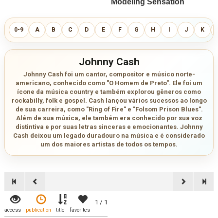
0-9
A
B
C
D
E
F
G
H
I
J
K
Johnny Cash
Johnny Cash foi um cantor, compositor e músico norte-
americano, conhecido como "O Homem de Preto". Ele foi um
ícone da música country e também explorou gêneros como
rockabilly, folk e gospel. Cash lançou vários sucessos ao longo
de sua carreira, como "Ring of Fire" e "Folsom Prison Blues".
Além de sua música, ele também era conhecido por sua voz
distintiva e por suas letras sinceras e emocionantes. Johnny
Cash deixou um legado duradouro na música e é considerado
um dos maiores artistas de todos os tempos.
1 / 1
access
publication
title
favorites