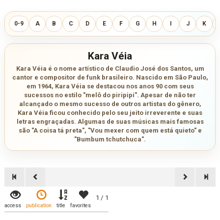
0-9
A
B
C
D
E
F
G
H
I
J
K
Kara Véia
Kara Véia é o nome artístico de Claudio José dos Santos, um
cantor e compositor de funk brasileiro. Nascido em São Paulo,
em 1964, Kara Véia se destacou nos anos 90 com seus
sucessos no estilo "melô do piripipi". Apesar de não ter
alcançado o mesmo sucesso de outros artistas do gênero,
Kara Véia ficou conhecido pelo seu jeito irreverente e suas
letras engraçadas. Algumas de suas músicas mais famosas
são "A coisa tá preta", "Vou mexer com quem está quieto" e
"Bumbum tchutchuca".
1 / 1
access
publication
title
favorites