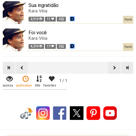
Sua ingratidão
Kara Véia
2,913
11
2
Forró
Foi você
Kara Véia
4,210
17
2
Forró
1 / 1
access
publication
title
favorites