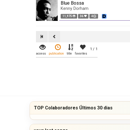
Blue Bossa
Kenny Dorham
11,975
36
4
1 / 1
access
publication
title
favorites
TOP Colaboradores Últimos 30 dias