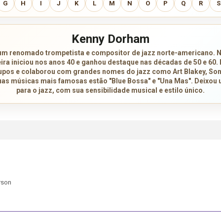
G
H
I
J
K
L
M
N
O
P
Q
R
S
Kenny Dorham
um renomado trompetista e compositor de jazz norte-americano. 
ira iniciou nos anos 40 e ganhou destaque nas décadas de 50 e 60. 
upos e colaborou com grandes nomes do jazz como Art Blakey, Sonn
uas músicas mais famosas estão "Blue Bossa" e "Una Mas". Deixou
para o jazz, com sua sensibilidade musical e estilo único.
rson