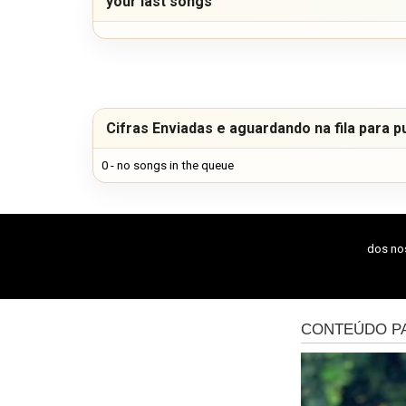
your last songs
Cifras Enviadas e aguardando na fila para p
0 - no songs in the queue
dos n