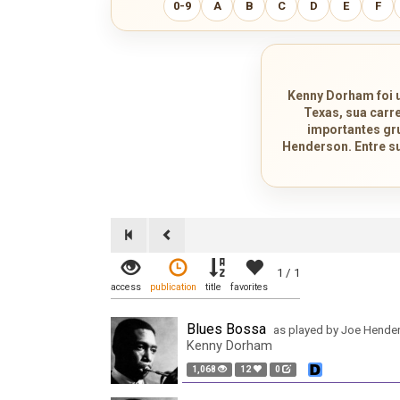
0-9
A
B
C
D
E
F
Kenny Dorham foi 
Texas, sua carre
importantes gr
Henderson. Entre s
1 / 1
access
publication
title
favorites
Blues Bossa
as played by Joe Hende
Kenny Dorham
1,068
12
0