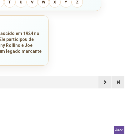
T
U
V
W
X
Y
Z
Nascido em 1924 no
Ele participou de
y Rollins e Joe
 um legado marcante
Jazz