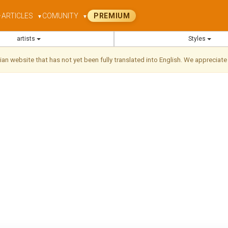
ARTICLES
COMUNITY
PREMIUM
▼
▼
▼
artists
Styles
ilian website that has not yet been fully translated into English. We appreciate