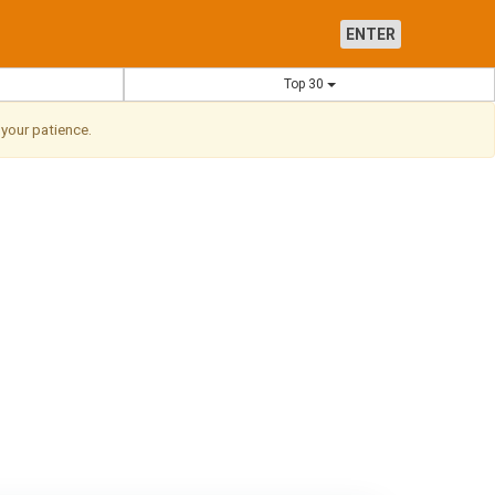
ENTER
Top 30
 your patience.