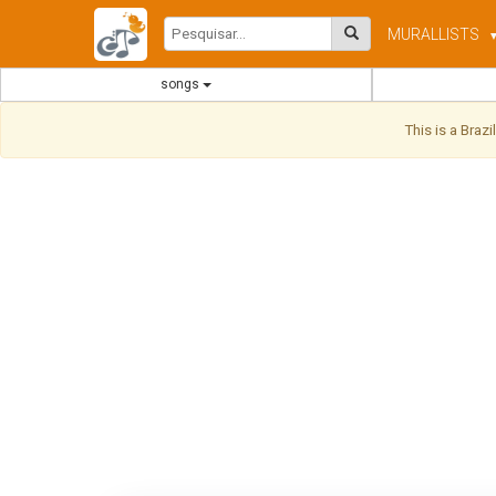
MURAL
LISTS
songs
This is a Braz