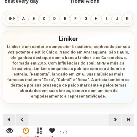
0-9
A
B
C
D
E
F
G
H
I
J
K
Liniker
Liniker é um cantor e compositor brasileiro, conhecido por sua
voz potente e estilo único. Nascido em Araraquara, São Paulo,
ele ganhou destaque com a banda Liniker e os Caramelows,
formada em 2015. Com influências do soul, MPB e música
brasileira, Liniker conquistou o público com seu álbum de
estreia, "Remonta", lançado em 2016. Suas músicas mais
famosas incluem "Zero", "Calmô" e "Boca". A artista também se
destaca por sua presença de palco marcante e pelos temas
abordados em suas letras, sempre com um tom de
empoderamento e representatividade.
1 / 1