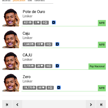
access
publication
title
favorites
Pote de Ouro
Liniker
821
1
0
MPB
Caju
Liniker
1,682
13
0
MPB
CAJU
Liniker
3,775
20
6
Pop Nacional
Zero
Liniker
18,775
60
0
MPB