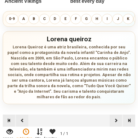
0-9
A
B
C
D
E
F
G
H
I
J
K
Lorena queiroz
Lorena Queiroz é uma atriz brasileira, conhecida por seu
papel como a protagonista da novela infantil "Carinha de Anjo".
Nascida em 2009, em São Paulo, Lorena encantou o público
com seu talento desde muito cedo. Além de sua carreira na
televisão, ela também é uma influenciadora mirim nas redes
sociais, onde compartilha sua rotina e projetos. Apesar de não
ser uma cantora, Lorena já lançou algumas músicas como
parte da trilha sonora da novela, como "Tudo Que Você Quiser"
e "Anjo da Internet". Seu carisma e talento conquistaram
milhares de fãs ao redor do país.
1 / 1