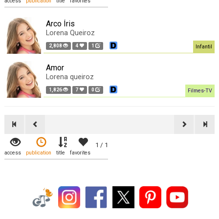
access
publication
title
favorites
Arco Íris
Lorena Queiroz
2,808
4
1
Infantil
Amor
Lorena queiroz
1,826
7
0
Filmes-TV
1 / 1
access
publication
title
favorites