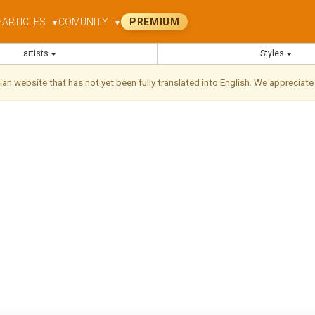
ARTICLES
COMUNITY
PREMIUM
▼
▼
▼
artists
Styles
ilian website that has not yet been fully translated into English. We appreciate