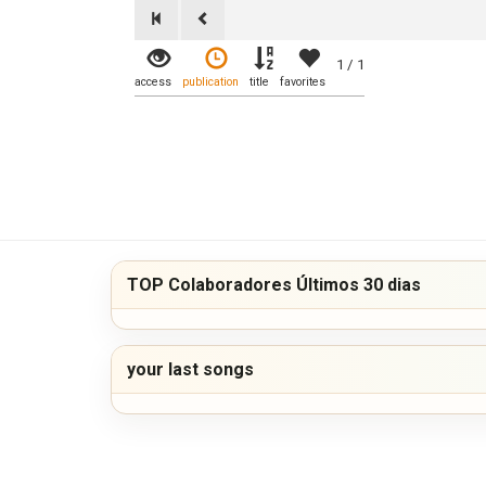
1 / 1
access
publication
title
favorites
TOP Colaboradores Últimos 30 dias
your last songs