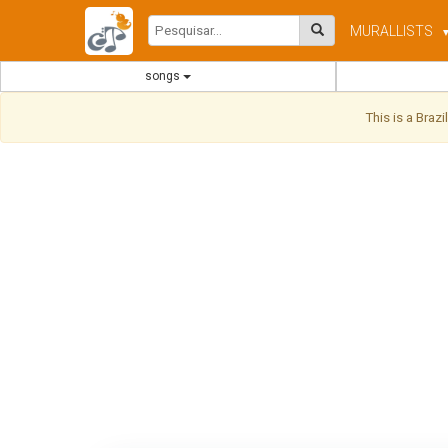
MURAL
LISTS
songs
This is a Braz