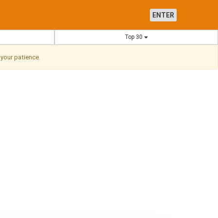
ENTER
Top 30
 your patience.