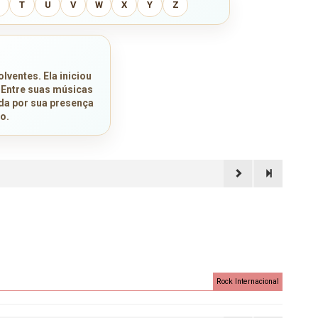
T
U
V
W
X
Y
Z
lventes. Ela iniciou
. Entre suas músicas
ida por sua presença
o.
Rock Internacional