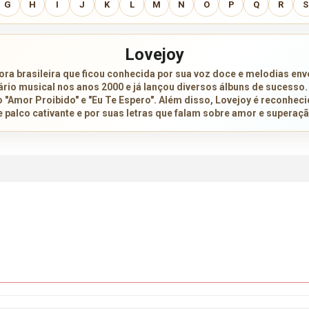
G
H
I
J
K
L
M
N
O
P
Q
R
S
Lovejoy
ra brasileira que ficou conhecida por sua voz doce e melodias envo
ário musical nos anos 2000 e já lançou diversos álbuns de sucesso
"Amor Proibido" e "Eu Te Espero". Além disso, Lovejoy é reconhec
e palco cativante e por suas letras que falam sobre amor e superaçã