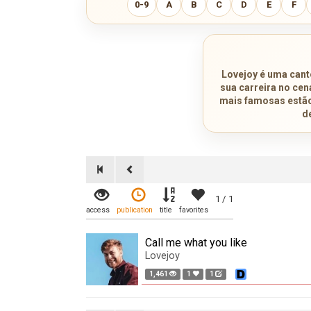
0-9
A
B
C
D
E
F
Lovejoy é uma canto
sua carreira no cen
mais famosas estão 
d
1 / 1
access
publication
title
favorites
Call me what you like
Lovejoy
1,461
1
1