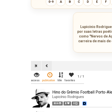
0-9
A
B
C
D
E
F
Lupicínio Rodrigue
por suas letras poét
como "Nervos de Aç
carreira de mais de
1 / 1
access
publication
title
favorites
Hino do Grêmio Football Porto-Al
Lupicínio Rodrigues
804
8
0