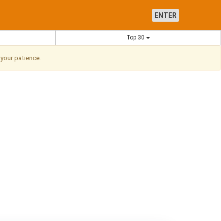
ENTER
Top 30
 your patience.