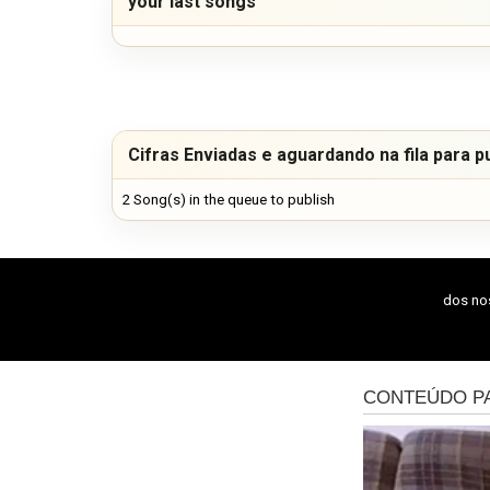
your last songs
Cifras Enviadas e aguardando na fila para p
2 Song(s) in the queue to publish
dos n