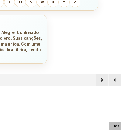
T
U
V
W
X
Y
Z
o Alegre. Conhecido
bolero. Suas canções,
orma única. Com uma
ca brasileira, sendo
Hinos