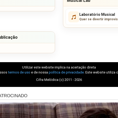
Musical Lab
Laboratório Musical
Quer se divertir improvi
ublicação
Utilizar este website implica na aceitação direta
ossos
termos de uso
e de nossa
política de privacidade
. Este website utiliza 
Cifra Melódica (c) 2011 - 2026