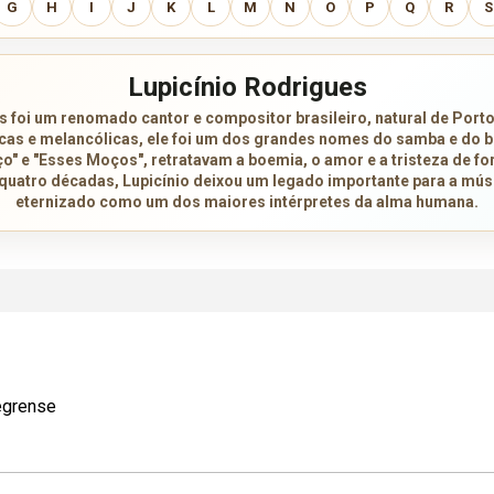
G
H
I
J
K
L
M
N
O
P
Q
R
S
Lupicínio Rodrigues
s foi um renomado cantor e compositor brasileiro, natural de Port
icas e melancólicas, ele foi um dos grandes nomes do samba e do 
o" e "Esses Moços", retratavam a boemia, o amor e a tristeza de f
 quatro décadas, Lupicínio deixou um legado importante para a músi
eternizado como um dos maiores intérpretes da alma humana.
egrense