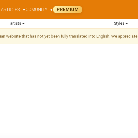
ARTICLES
COMUNITY
PREMIUM
▼
▼
▼
artists
Styles
ilian website that has not yet been fully translated into English. We appreciate