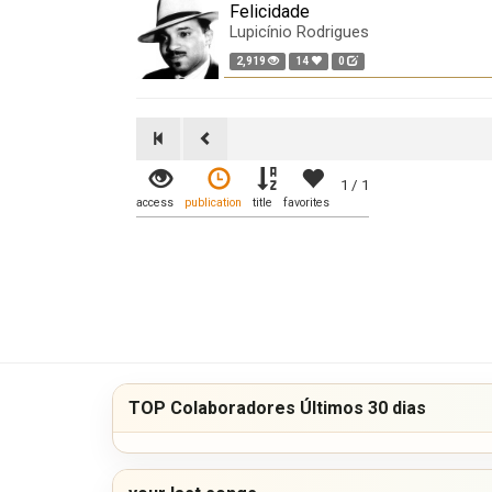
Felicidade
Lupicínio Rodrigues
2,919
14
0
1 / 1
access
publication
title
favorites
TOP Colaboradores Últimos 30 dias