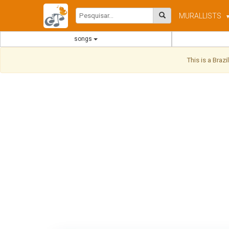
MURAL
LISTS
songs
This is a Braz