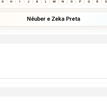
G
H
I
J
K
L
M
N
O
P
Q
R
S
Néuber e Zeka Preta