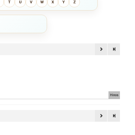
T
U
V
W
X
Y
Z
Hinos