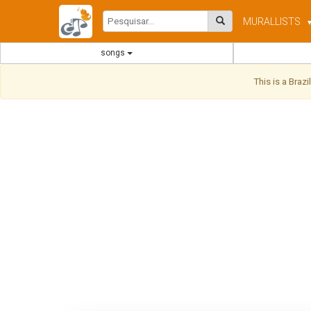
MURAL
LISTS
songs
This is a Braz