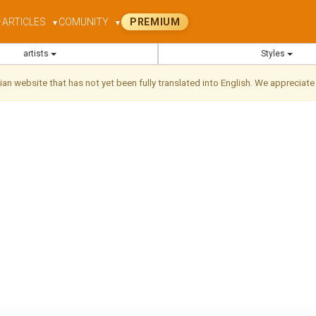
ARTICLES
COMUNITY
PREMIUM
▼
▼
▼
artists
Styles
ilian website that has not yet been fully translated into English. We appreciate