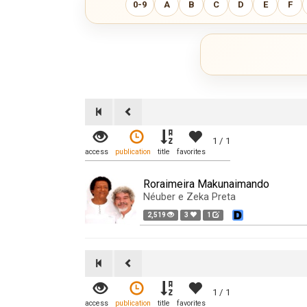
0-9
A
B
C
D
E
F
1 / 1
access
publication
title
favorites
Roraimeira Makunaimando
Néuber e Zeka Preta
2,519
3
1
1 / 1
access
publication
title
favorites