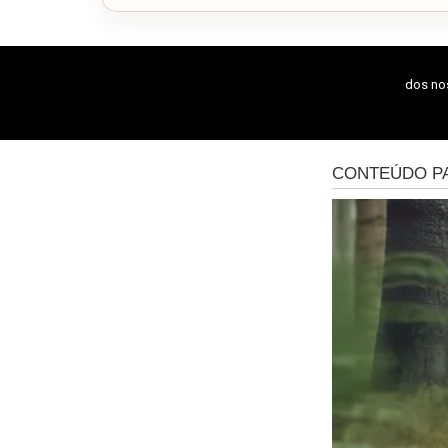
dos n