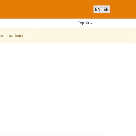
ENTER
Top 30
 your patience.