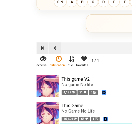
0-9
A
B
C
D
E
F
1 / 1
access
publication
title
favorites
This game V2
No game No life
4,199
21
0
This Game
No Game No Life
16,620
63
1