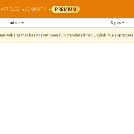
ARTICLES
COMUNITY
PREMIUM
▼
▼
▼
artists
Styles
ilian website that has not yet been fully translated into English. We appreciate