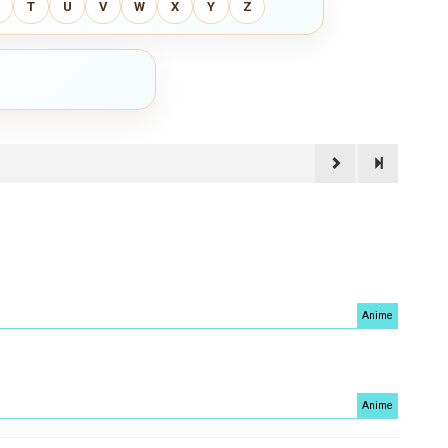
T
U
V
W
X
Y
Z
Anime
Anime