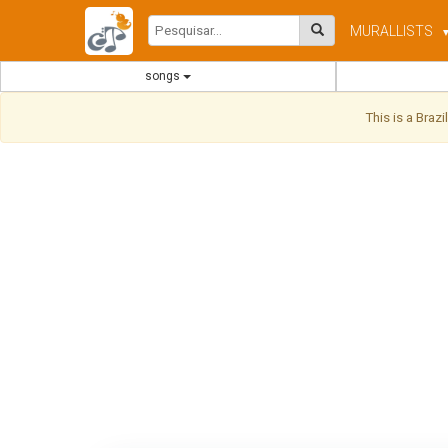
MURAL
LISTS
songs
This is a Braz