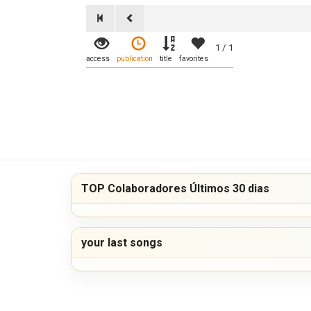
1 / 1
access
publication
title
favorites
TOP Colaboradores Últimos 30 dias
your last songs