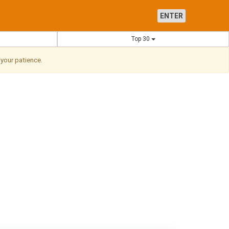
ENTER
Top 30
 your patience.