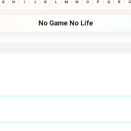
G
H
I
J
K
L
M
N
O
P
Q
R
S
No Game No Life