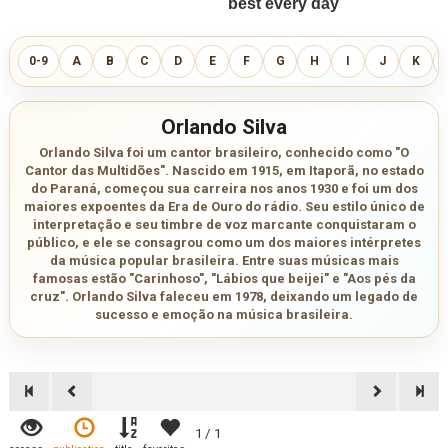
0-9
A
B
C
D
E
F
G
H
I
J
K
Orlando Silva
Orlando Silva foi um cantor brasileiro, conhecido como "O
Cantor das Multidões". Nascido em 1915, em Itaporã, no estado
do Paraná, começou sua carreira nos anos 1930 e foi um dos
maiores expoentes da Era de Ouro do rádio. Seu estilo único de
interpretação e seu timbre de voz marcante conquistaram o
público, e ele se consagrou como um dos maiores intérpretes
da música popular brasileira. Entre suas músicas mais
famosas estão "Carinhoso", "Lábios que beijei" e "Aos pés da
cruz". Orlando Silva faleceu em 1978, deixando um legado de
sucesso e emoção na música brasileira.
1 / 1