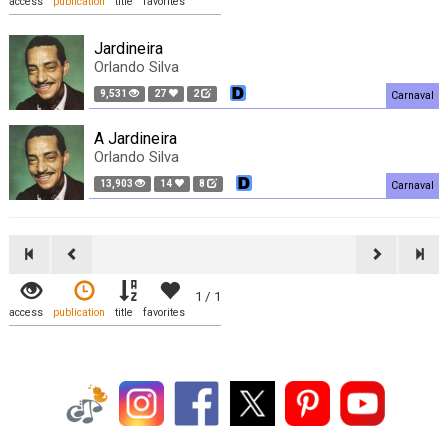
access
publication
title
favorites
Jardineira
Orlando Silva
9,531
27
2
Carnaval
A Jardineira
Orlando Silva
13,903
14
8
Carnaval
1 / 1
access
publication
title
favorites