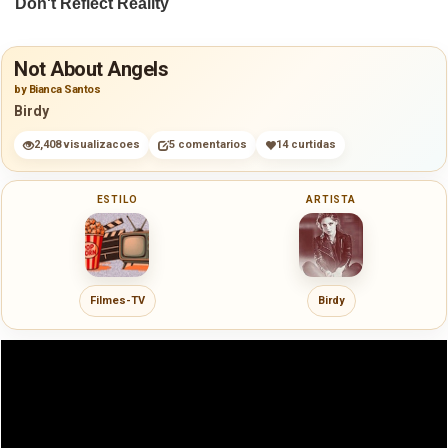
Not About Angels
by Bianca Santos
Birdy
2,408 visualizacoes
5 comentarios
14 curtidas
ESTILO
ARTISTA
Filmes-TV
Birdy