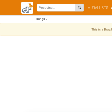
MURAL
LISTS
songs
This is a Braz