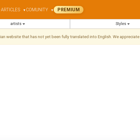
ARTICLES
COMUNITY
PREMIUM
▼
▼
▼
artists
Styles
ilian website that has not yet been fully translated into English. We appreciate