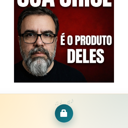
♪
♩
♯
♫