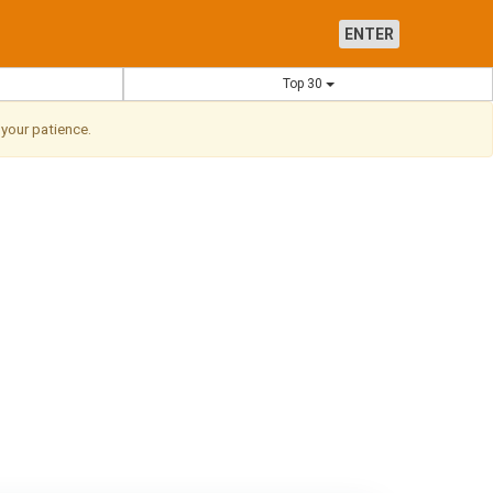
ENTER
Top 30
 your patience.