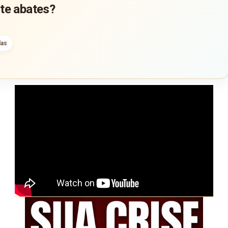
 te abates?
das