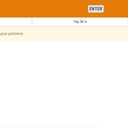
ENTER
Top 30
 your patience.