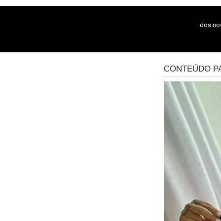
dos n