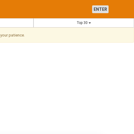
ENTER
Top 30
 your patience.