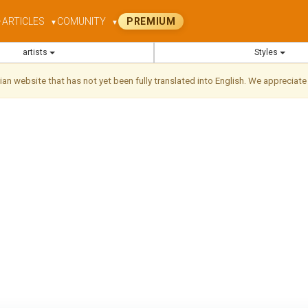
ARTICLES
COMUNITY
PREMIUM
▼
▼
▼
artists
Styles
ilian website that has not yet been fully translated into English. We appreciate