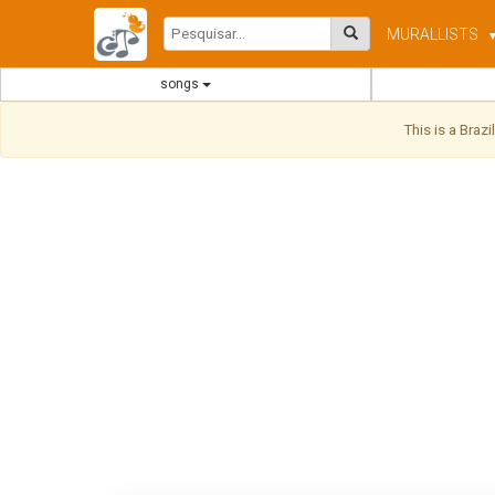
MURAL
LISTS
songs
This is a Braz