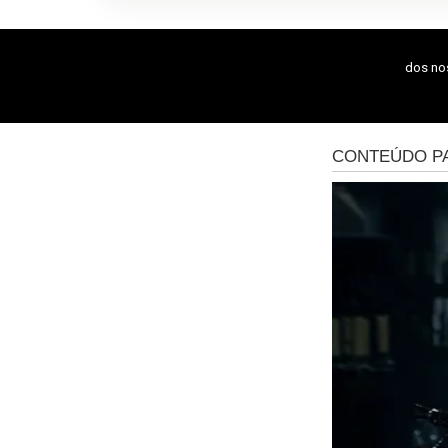
dos n