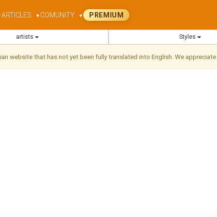
ARTICLES
COMUNITY
PREMIUM
▼
▼
▼
artists
Styles
ilian website that has not yet been fully translated into English. We appreciate