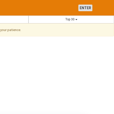
ENTER
Top 30
 your patience.