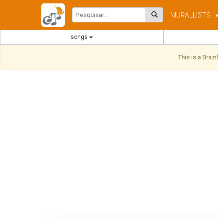
MURAL
LISTS
songs
This is a Braz