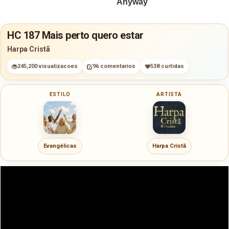
HC 187 Mais perto quero estar
Harpa Cristã
245,200 visualizacoes
96 comentarios
538 curtidas
ESTILO
ARTISTA
Evangélicas
Harpa Cristã