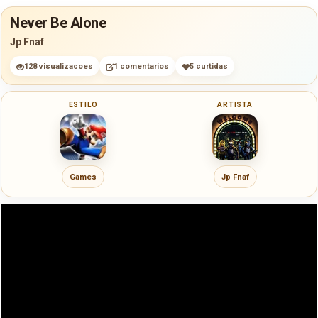
Never Be Alone
Jp Fnaf
128 visualizacoes
1 comentarios
5 curtidas
ESTILO
ARTISTA
Games
Jp Fnaf