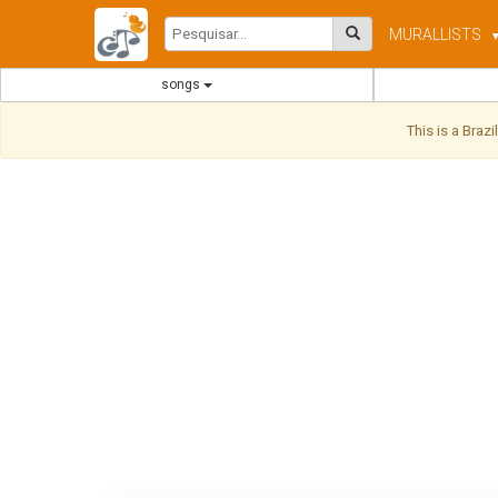
MURAL
LISTS
songs
This is a Braz