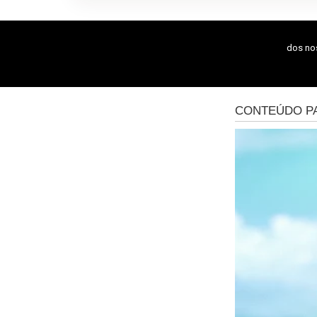
dos n