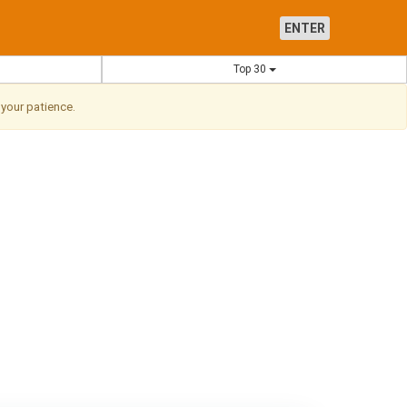
ENTER
Top 30
 your patience.