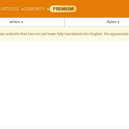
ARTICLES
COMUNITY
PREMIUM
▼
▼
▼
artists
Styles
ilian website that has not yet been fully translated into English. We appreciate