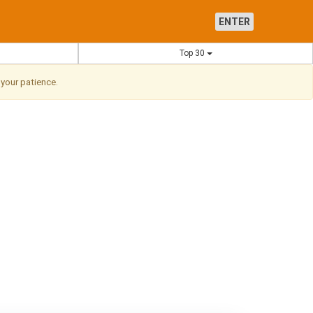
ENTER
Top 30
 your patience.