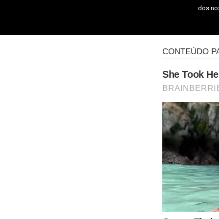
dos n