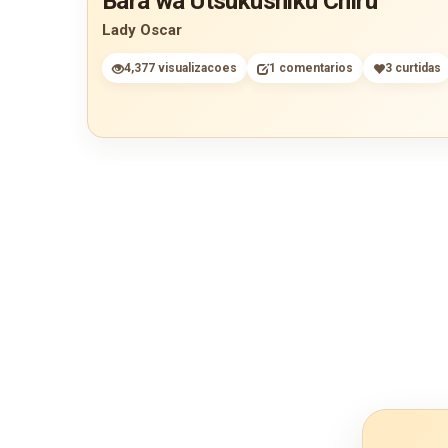
Bara wa Utsukushiku Chiru
Lady Oscar
4,377 visualizacoes
1 comentarios
3 curtidas