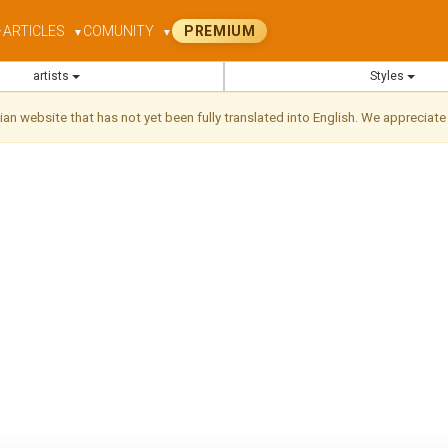
ARTICLES
COMUNITY
PREMIUM
▼
▼
▼
artists
Styles
ilian website that has not yet been fully translated into English. We appreciate