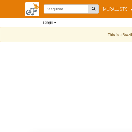
MURAL
LISTS
songs
This is a Braz