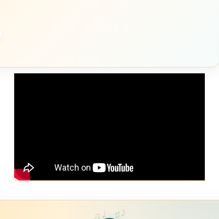
♪
♩
♯
♫