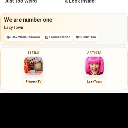
We are number one
LazyTown
3,452 visualizacoes
1 comentarios
33 curtidas
ESTILO
ARTISTA
Filmes-TV
LazyTown