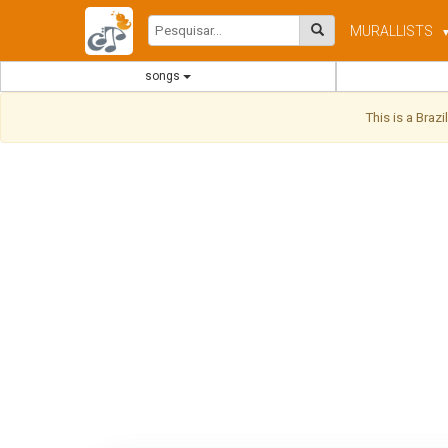
MURAL
LISTS
songs
This is a Braz