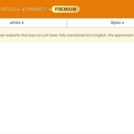
ARTICLES
COMUNITY
PREMIUM
▼
▼
▼
artists
Styles
ilian website that has not yet been fully translated into English. We appreciate