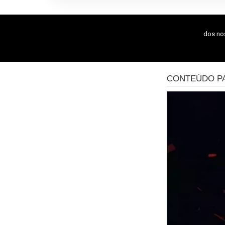
dos n