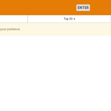
ENTER
Top 30
 your patience.