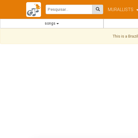
MURAL
LISTS
songs
This is a Braz