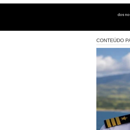
dos n