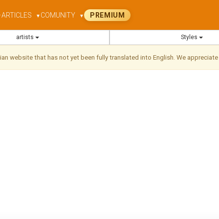
ARTICLES
COMUNITY
PREMIUM
▼
▼
▼
artists
Styles
ilian website that has not yet been fully translated into English. We appreciate