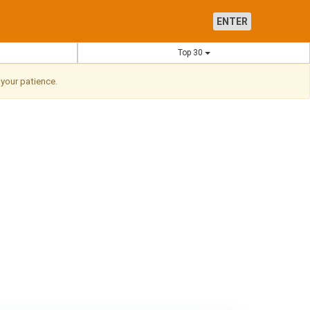
ENTER
Top 30
 your patience.