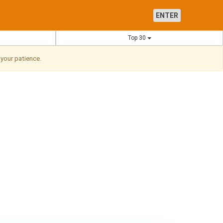
ENTER
Top 30
 your patience.