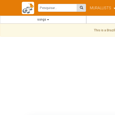
MURAL
LISTS
songs
This is a Braz