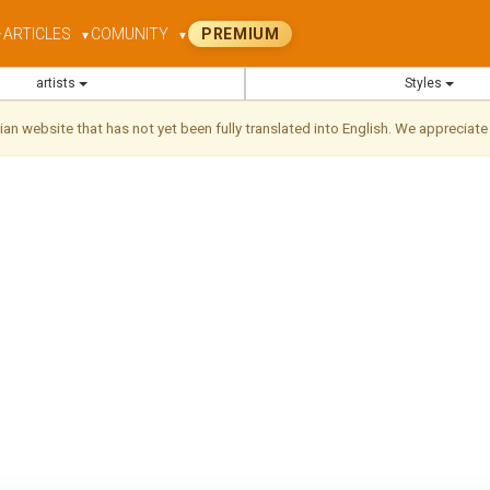
ARTICLES
COMUNITY
PREMIUM
▼
▼
▼
artists
Styles
ilian website that has not yet been fully translated into English. We appreciate