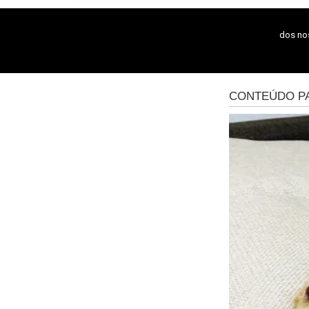
dos n