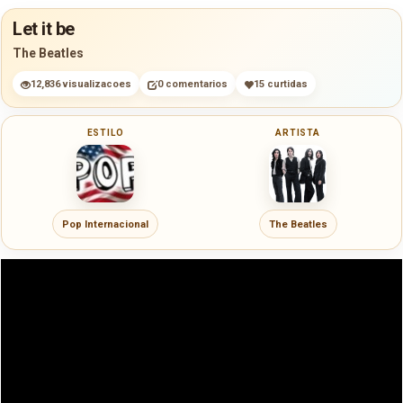
Let it be
The Beatles
12,836 visualizacoes
0 comentarios
15 curtidas
ESTILO
ARTISTA
Pop Internacional
The Beatles