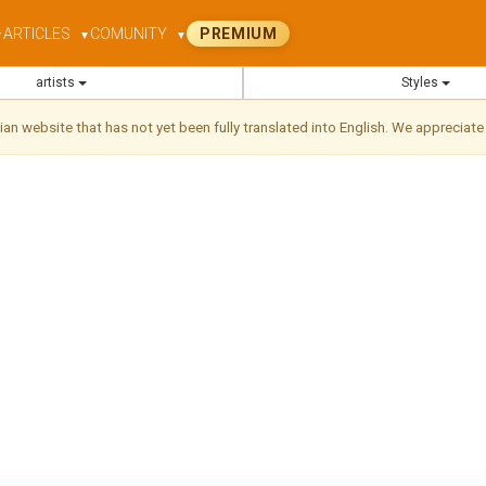
ARTICLES
COMUNITY
PREMIUM
▼
▼
▼
artists
Styles
ilian website that has not yet been fully translated into English. We appreciate