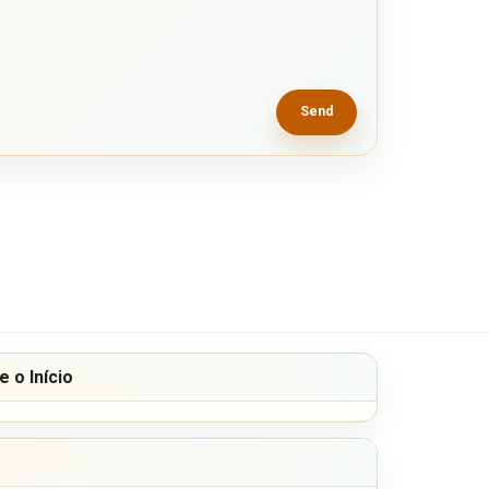
Send
 o Início