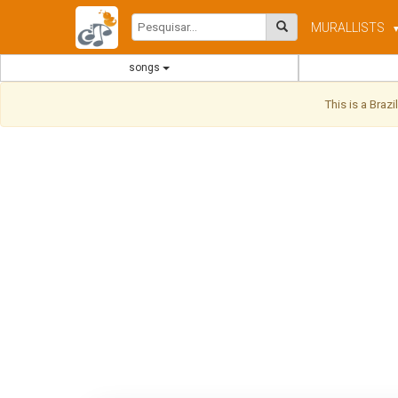
MURAL
LISTS
songs
This is a Braz