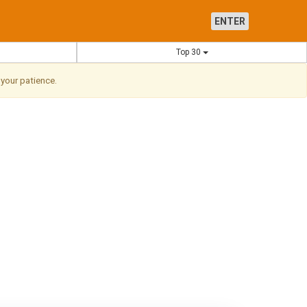
ENTER
Top 30
 your patience.