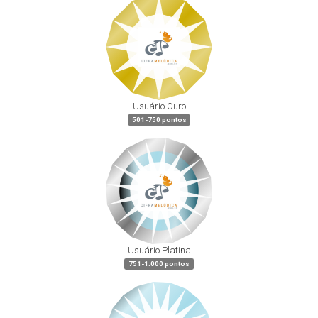
Usuário Ouro
501-750 pontos
Usuário Platina
751-1.000 pontos