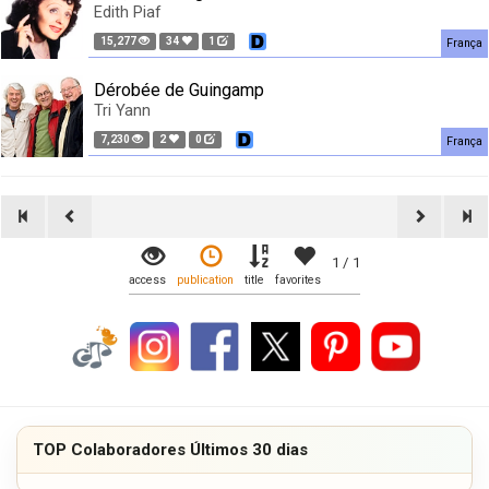
Edith Piaf
15,277
34
1
França
Dérobée de Guingamp
Tri Yann
7,230
2
0
França
1 / 1
access
publication
title
favorites
TOP Colaboradores Últimos 30 dias