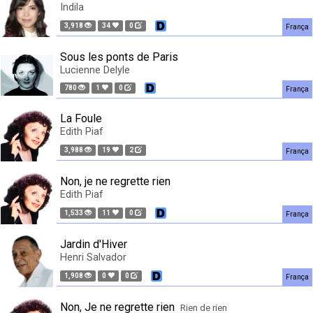
Indila
3,918
34
0
França
Sous les ponts de Paris
Lucienne Delyle
780
1
0
França
La Foule
Edith Piaf
3,988
19
2
França
Non, je ne regrette rien
Edith Piaf
1,533
11
0
França
Jardin d'Hiver
Henri Salvador
1,908
0
0
França
Non, Je ne regrette rien
Rien de rien