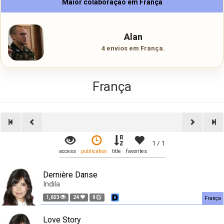
Maior colaboração em
França
Alan
4 envios em França.
França
1 / 1
access
publication
title
favorites
Dernière Danse
Indila
1,653
24
0
França
Love Story