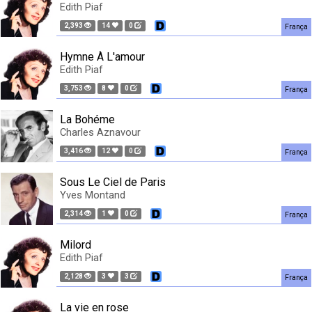
Edith Piaf
2,393
14
0
França
Hymne À L'amour
Edith Piaf
3,753
8
0
França
La Bohéme
Charles Aznavour
3,416
12
0
França
Sous Le Ciel de Paris
Yves Montand
2,314
1
0
França
Milord
Edith Piaf
2,128
3
3
França
La vie en rose