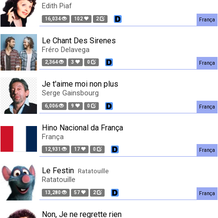
Edith Piaf
16,034
102
2
França
Le Chant Des Sirenes
Fréro Delavega
2,364
3
0
França
Je t'aime moi non plus
Serge Gainsbourg
6,006
9
0
França
Hino Nacional da França
França
12,931
17
0
França
Le Festin
Ratatouille
Ratatouille
13,280
57
2
França
Non, Je ne regrette rien