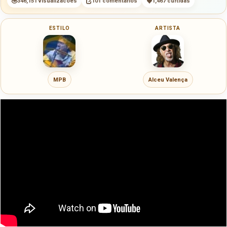
346,151 visualizacoes
101 comentarios
1,467 curtidas
ESTILO
ARTISTA
MPB
Alceu Valença