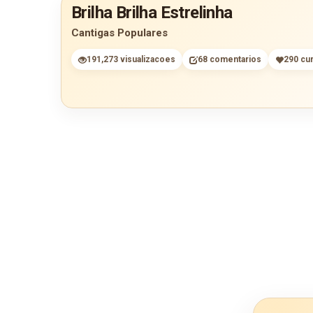
Brilha Brilha Estrelinha
Cantigas Populares
191,273 visualizacoes
68 comentarios
290 cur