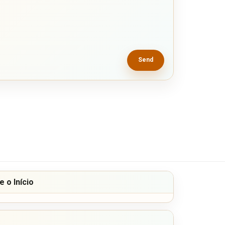
Send
 o Início