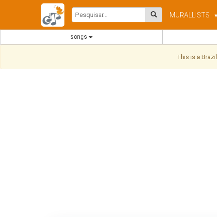
MURAL
LISTS
songs
This is a Braz