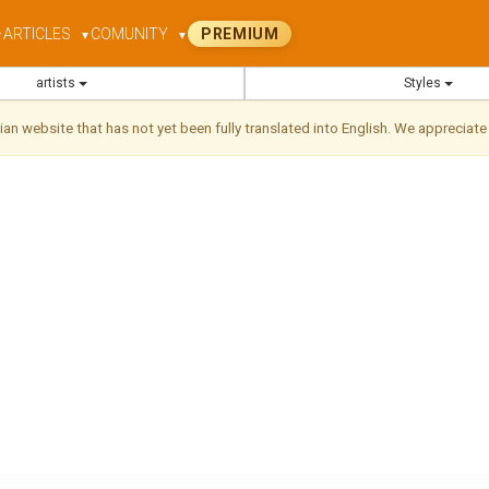
ARTICLES
COMUNITY
PREMIUM
▼
▼
▼
artists
Styles
ilian website that has not yet been fully translated into English. We appreciate