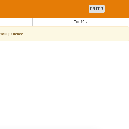
ENTER
Top 30
 your patience.