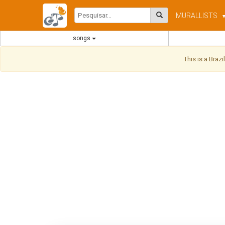
MURAL
LISTS
songs
This is a Braz