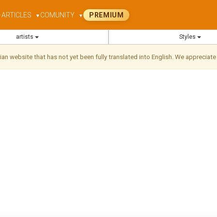
ARTICLES
COMUNITY
PREMIUM
▼
▼
▼
artists
Styles
ilian website that has not yet been fully translated into English. We appreciate