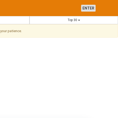
ENTER
Top 30
 your patience.