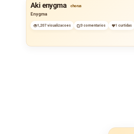
Aki enygma
chorus
Enygma
1,207 visualizacoes
0 comentarios
1 curtidas