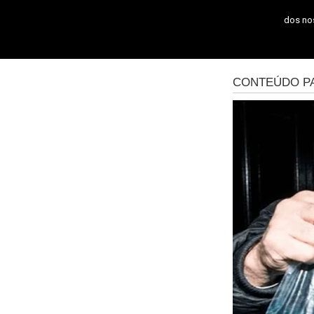
dos n