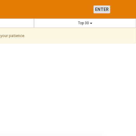
ENTER
Top 30
 your patience.