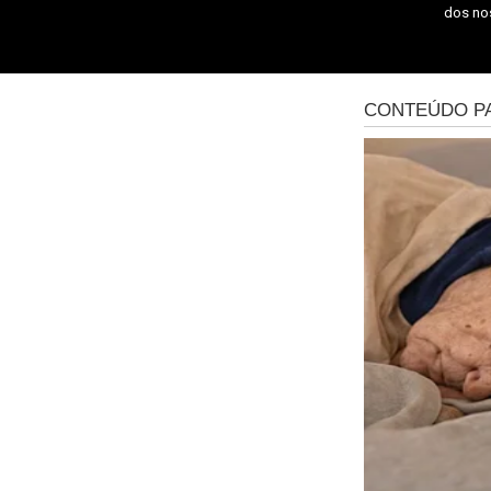
dos n