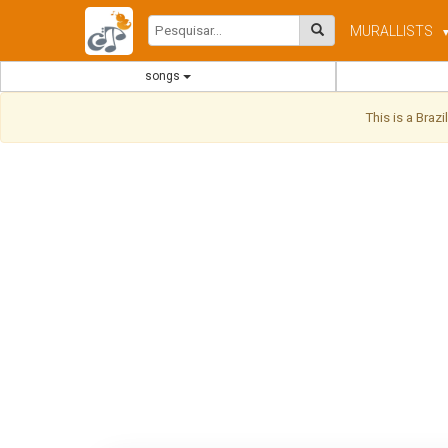
MURAL
LISTS
songs
This is a Braz