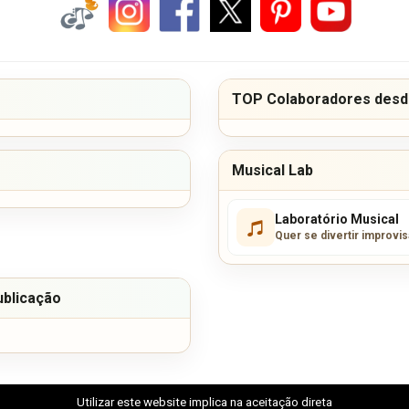
TOP Colaboradores desde
Musical Lab
Laboratório Musical
Quer se divertir improvi
ublicação
Utilizar este website implica na aceitação direta