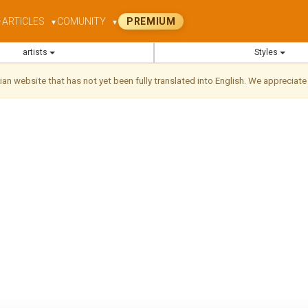
ARTICLES
COMUNITY
PREMIUM
▼
▼
▼
artists
Styles
ilian website that has not yet been fully translated into English. We appreciate