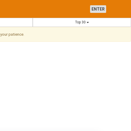
ENTER
Top 30
 your patience.