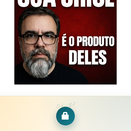
♪
♩
♯
♫