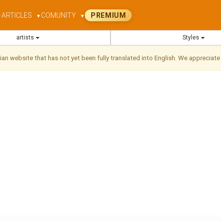
ARTICLES
COMUNITY
PREMIUM
▼
▼
▼
artists
Styles
ilian website that has not yet been fully translated into English. We appreciate