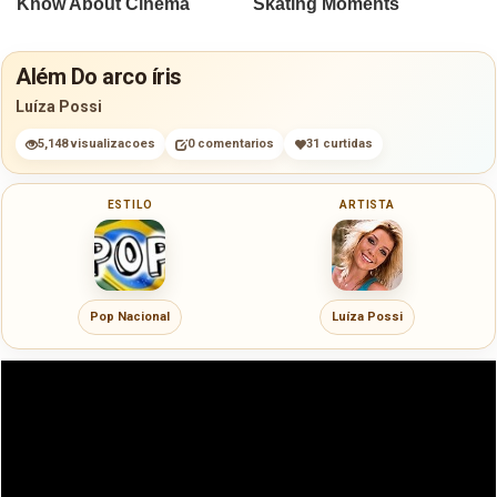
Além Do arco íris
Luíza Possi
5,148 visualizacoes
0 comentarios
31 curtidas
ESTILO
ARTISTA
Pop Nacional
Luíza Possi