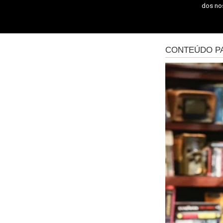
dos n