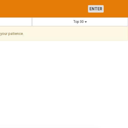
ENTER
Top 30
 your patience.