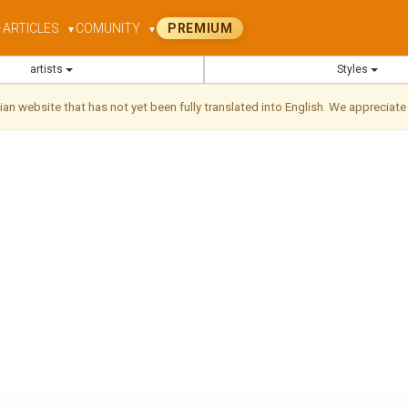
ARTICLES
COMUNITY
PREMIUM
▼
▼
▼
artists
Styles
ilian website that has not yet been fully translated into English. We appreciate