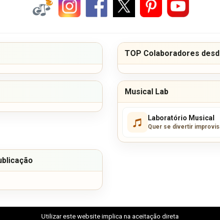
TOP Colaboradores desde
Musical Lab
Laboratório Musical
Quer se divertir improvi
ublicação
Utilizar este website implica na aceitação direta