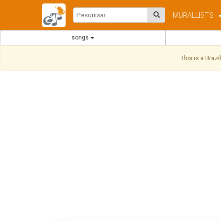
MURAL
LISTS
songs
This is a Braz