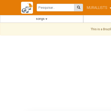
MURAL
LISTS
songs
This is a Braz