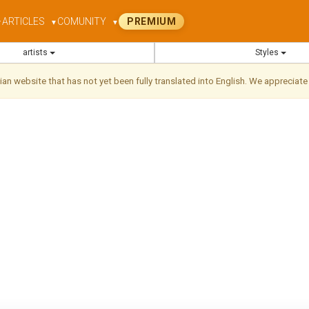
ARTICLES
COMUNITY
PREMIUM
▼
▼
▼
artists
Styles
ilian website that has not yet been fully translated into English. We appreciate