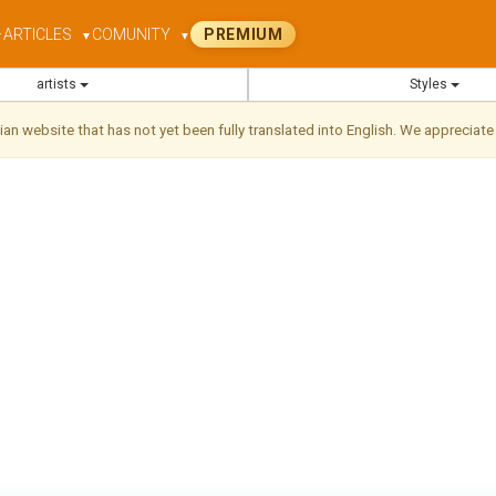
ARTICLES
COMUNITY
PREMIUM
▼
▼
▼
artists
Styles
ilian website that has not yet been fully translated into English. We appreciate