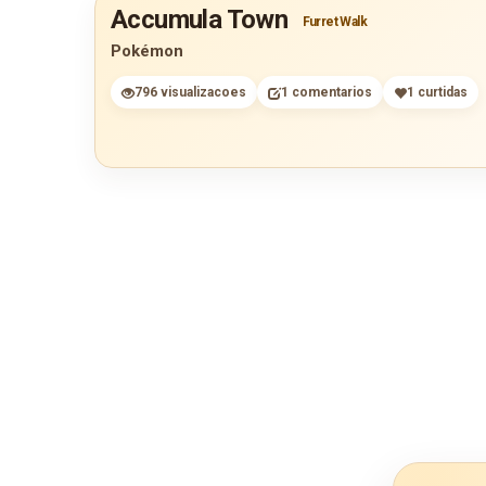
Accumula Town
Furret Walk
Pokémon
796 visualizacoes
1 comentarios
1 curtidas