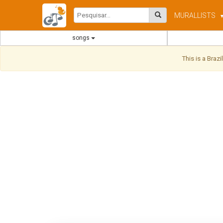
MURAL
LISTS
songs
This is a Braz