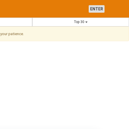
ENTER
Top 30
 your patience.