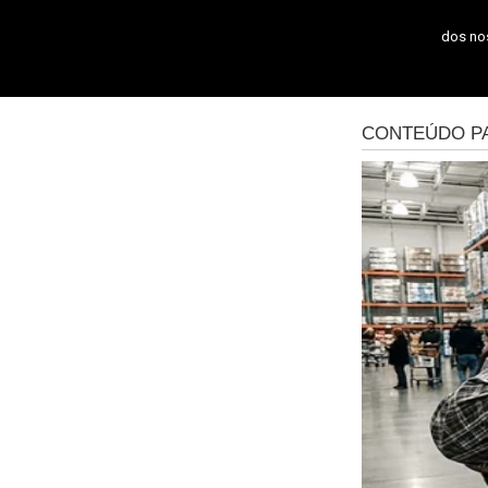
dos n