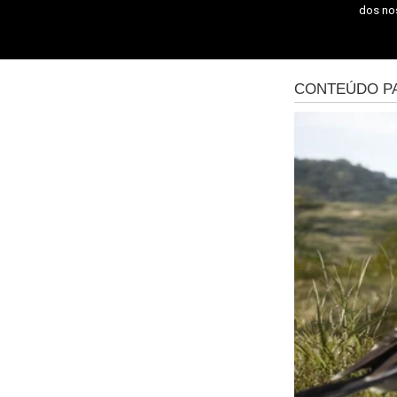
dos n