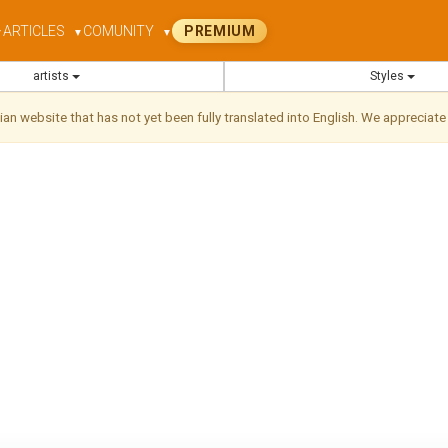
ARTICLES
COMUNITY
PREMIUM
▼
▼
▼
artists
Styles
ilian website that has not yet been fully translated into English. We appreciate