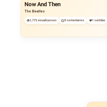
Now And Then
The Beatles
1,772 visualizacoes
0 comentarios
1 curtidas