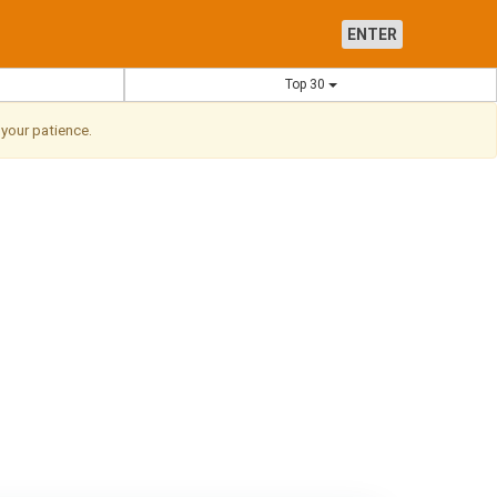
ENTER
Top 30
 your patience.