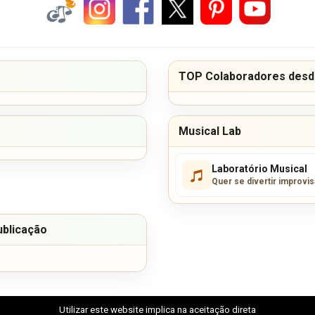
TOP Colaboradores desde
Musical Lab
Laboratório Musical
Quer se divertir improvi
ublicação
Utilizar este website implica na aceitação direta