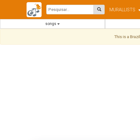
MURAL
LISTS
songs
This is a Braz