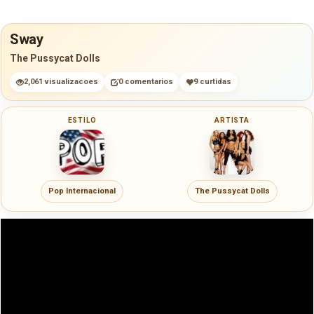
Sway
The Pussycat Dolls
2,061 visualizacoes
0 comentarios
9 curtidas
ESTILO
ARTISTA
Pop Internacional
The Pussycat Dolls