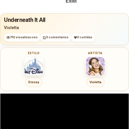
Underneath It All
Violetta
792 visualizacoes
0 comentarios
0 curtidas
ESTILO
ARTISTA
Disney
Violetta