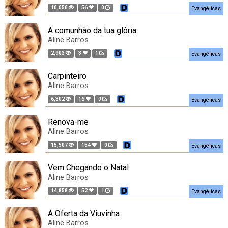
10,050
56
0
Evangélicas
A comunhão da tua glória
Aline Barros
2,903
3
1
Evangélicas
Carpinteiro
Aline Barros
6,302
16
0
Evangélicas
Renova-me
Aline Barros
15,507
154
0
Evangélicas
Vem Chegando o Natal
Aline Barros
14,858
52
1
Evangélicas
A Oferta da Viuvinha
Aline Barros