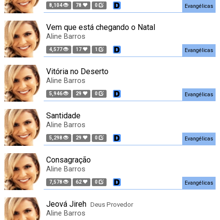
8,104
78
0
Evangélicas
Vem que está chegando o Natal
Aline Barros
4,577
17
1
Evangélicas
Vitória no Deserto
Aline Barros
5,946
29
0
Evangélicas
Santidade
Aline Barros
5,298
29
0
Evangélicas
Consagração
Aline Barros
7,578
62
0
Evangélicas
Jeová Jireh
Deus Provedor
Aline Barros