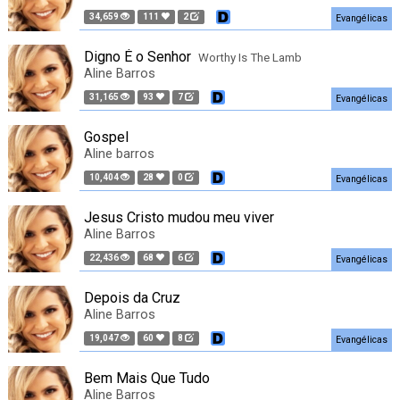
34,659
111
2
Evangélicas
Digno É o Senhor
Worthy Is The Lamb
Aline Barros
31,165
93
7
Evangélicas
Gospel
Aline barros
10,404
28
0
Evangélicas
Jesus Cristo mudou meu viver
Aline Barros
22,436
68
6
Evangélicas
Depois da Cruz
Aline Barros
19,047
60
8
Evangélicas
Bem Mais Que Tudo
Aline Barros