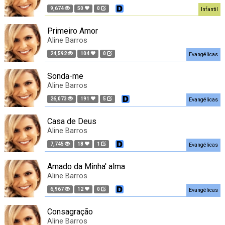
9,674
50
0
Infantil
Primeiro Amor
Aline Barros
24,592
104
0
Evangélicas
Sonda-me
Aline Barros
26,073
191
5
Evangélicas
Casa de Deus
Aline Barros
7,745
18
1
Evangélicas
Amado da Minha' alma
Aline Barros
6,967
12
0
Evangélicas
Consagração
Aline Barros