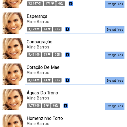
32,747
171
4
Evangélicas
Esperança
Aline Barros
4,129
13
0
Evangélicas
Consagração
Aline Barros
5,431
33
0
Evangélicas
Coração De Mae
Aline Barros
3,534
14
0
Evangélicas
Águas Do Trono
Aline Barros
3,793
5
0
Evangélicas
Homenzinho Torto
Aline Barros