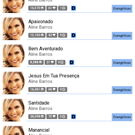
Aline Barros
16,570
61
1
Evangélicas
Apaixonado
Aline Barros
13,103
42
9
Evangélicas
Bem Aventurado
Aline Barros
8,088
21
0
Evangélicas
Jesus Em Tua Presença
Aline Barros
16,461
66
0
Evangélicas
Santidade
Aline Barros
26,098
73
0
Evangélicas
Manancial