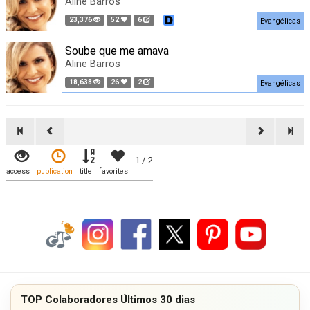
Aline Barros
23,376
52
6
Evangélicas
Soube que me amava
Aline Barros
18,638
26
2
Evangélicas
1 / 2
access
publication
title
favorites
TOP Colaboradores Últimos 30 dias