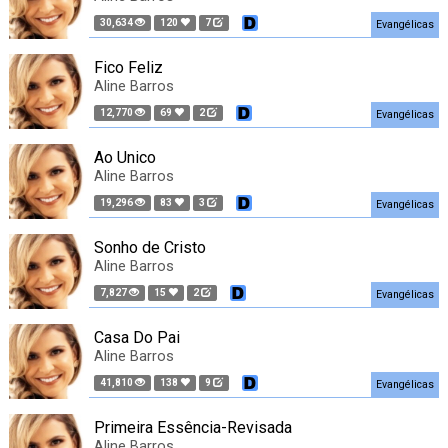
30,634
120
7
Evangélicas
Fico Feliz
Aline Barros
12,770
69
2
Evangélicas
Ao Unico
Aline Barros
19,296
83
3
Evangélicas
Sonho de Cristo
Aline Barros
7,827
15
2
Evangélicas
Casa Do Pai
Aline Barros
41,810
138
9
Evangélicas
Primeira Essência-Revisada
Aline Barros