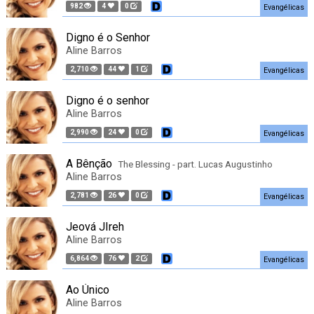
982
4
0
Evangélicas
Digno é o Senhor
Aline Barros
2,710
44
1
Evangélicas
Digno é o senhor
Aline Barros
2,990
24
0
Evangélicas
A Bênção
The Blessing - part. Lucas Augustinho
Aline Barros
2,781
26
0
Evangélicas
Jeová JIreh
Aline Barros
6,864
76
2
Evangélicas
Ao Único
Aline Barros