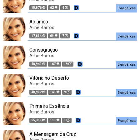
15,876
62
4
Evangélicas
Ao ùnico
Aline Barros
17,834
69
7
Evangélicas
Consagração
Aline Barros
48,940
167
19
Evangélicas
Vitória no Deserto
Aline Barros
48,902
145
9
Evangélicas
Primeira Essência
Aline Barros
25,319
113
1
Evangélicas
A Mensagem da Cruz