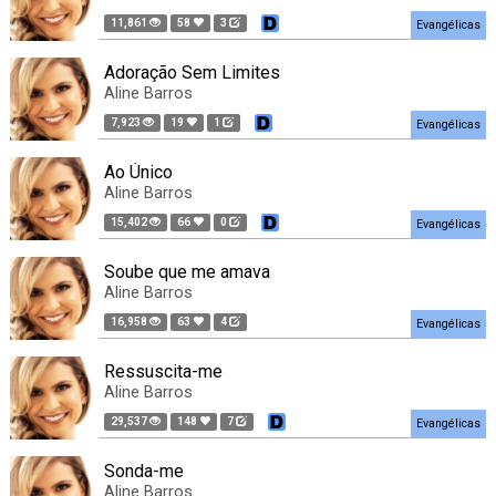
11,861
58
3
Evangélicas
Adoração Sem Limites
Aline Barros
7,923
19
1
Evangélicas
Ao Único
Aline Barros
15,402
66
0
Evangélicas
Soube que me amava
Aline Barros
16,958
63
4
Evangélicas
Ressuscita-me
Aline Barros
29,537
148
7
Evangélicas
Sonda-me
Aline Barros