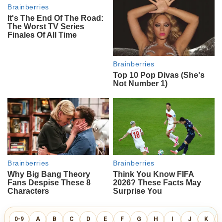
0-9
A
B
C
D
E
F
G
H
I
J
K