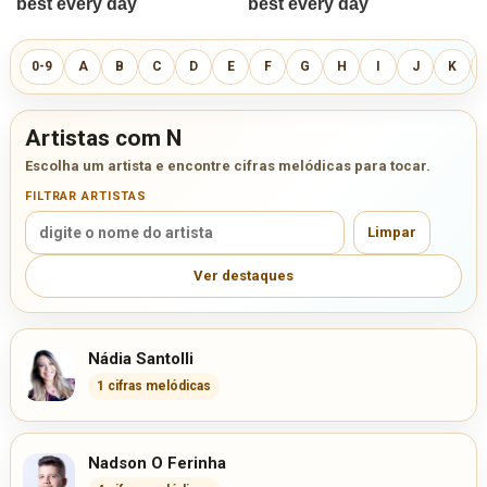
0-9
A
B
C
D
E
F
G
H
I
J
K
Artistas com N
Escolha um artista e encontre cifras melódicas para tocar.
FILTRAR ARTISTAS
Limpar
Ver destaques
Nádia Santolli
1 cifras melódicas
Nadson O Ferinha