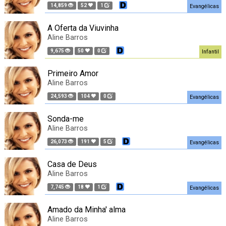
14,859
52
1
Evangélicas
A Oferta da Viuvinha
Aline Barros
9,675
50
0
Infantil
Primeiro Amor
Aline Barros
24,593
104
0
Evangélicas
Sonda-me
Aline Barros
26,073
191
5
Evangélicas
Casa de Deus
Aline Barros
7,745
18
1
Evangélicas
Amado da Minha' alma
Aline Barros