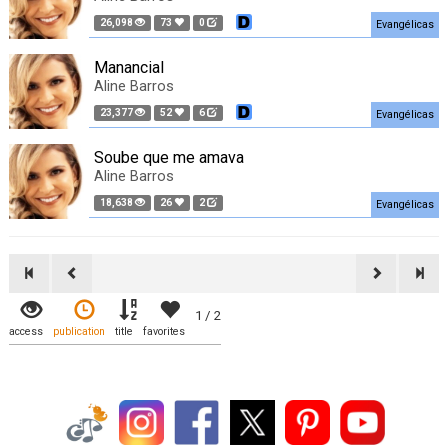
26,098
73
0
Evangélicas
Manancial
Aline Barros
23,377
52
6
Evangélicas
Soube que me amava
Aline Barros
18,638
26
2
Evangélicas
1 / 2
access
publication
title
favorites