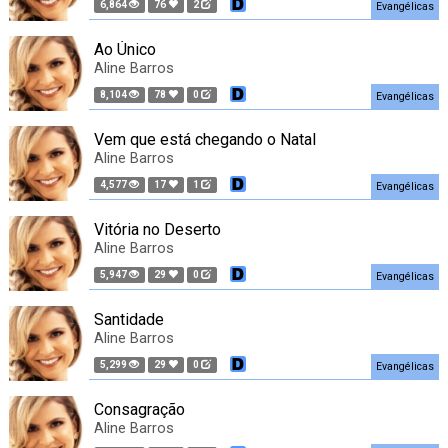
6,864
76
2
Evangélicas
Ao Único
Aline Barros
8,104
78
0
Evangélicas
Vem que está chegando o Natal
Aline Barros
4,577
17
1
Evangélicas
Vitória no Deserto
Aline Barros
5,947
29
0
Evangélicas
Santidade
Aline Barros
5,299
29
0
Evangélicas
Consagração
Aline Barros