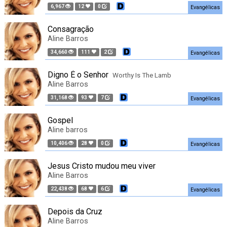
6,967
12
0
Evangélicas
Consagração
Aline Barros
34,660
111
2
Evangélicas
Digno É o Senhor
Worthy Is The Lamb
Aline Barros
31,168
93
7
Evangélicas
Gospel
Aline barros
10,406
28
0
Evangélicas
Jesus Cristo mudou meu viver
Aline Barros
22,438
68
6
Evangélicas
Depois da Cruz
Aline Barros