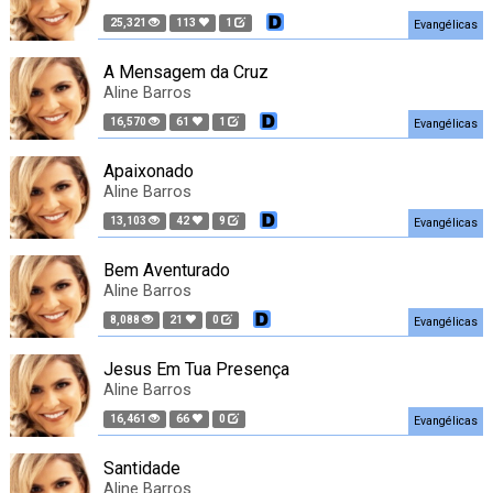
25,321
113
1
Evangélicas
A Mensagem da Cruz
Aline Barros
16,570
61
1
Evangélicas
Apaixonado
Aline Barros
13,103
42
9
Evangélicas
Bem Aventurado
Aline Barros
8,088
21
0
Evangélicas
Jesus Em Tua Presença
Aline Barros
16,461
66
0
Evangélicas
Santidade
Aline Barros