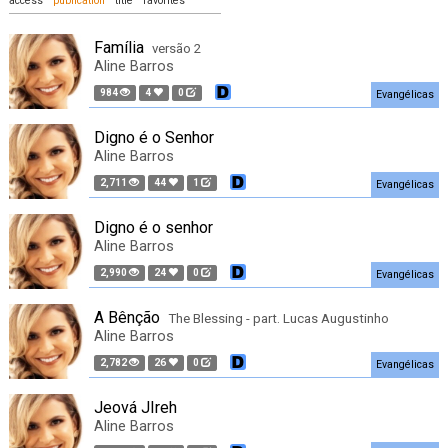
access
publication
title
favorites
Família
versão 2
Aline Barros
984
4
0
Evangélicas
Digno é o Senhor
Aline Barros
2,711
44
1
Evangélicas
Digno é o senhor
Aline Barros
2,990
24
0
Evangélicas
A Bênção
The Blessing - part. Lucas Augustinho
Aline Barros
2,782
26
0
Evangélicas
Jeová JIreh
Aline Barros