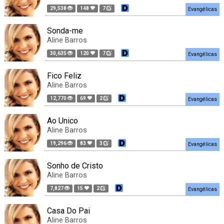
29,538
148
7
Evangélicas
Sonda-me
Aline Barros
30,635
120
7
Evangélicas
Fico Feliz
Aline Barros
12,770
69
2
Evangélicas
Ao Unico
Aline Barros
19,296
83
3
Evangélicas
Sonho de Cristo
Aline Barros
7,827
15
2
Evangélicas
Casa Do Pai
Aline Barros