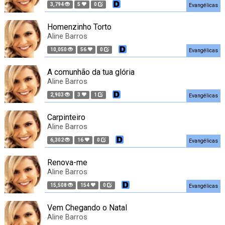
3,794
5
0
Evangélicas
Homenzinho Torto
Aline Barros
10,050
56
0
Evangélicas
A comunhão da tua glória
Aline Barros
2,903
3
1
Evangélicas
Carpinteiro
Aline Barros
6,302
16
0
Evangélicas
Renova-me
Aline Barros
15,508
154
0
Evangélicas
Vem Chegando o Natal
Aline Barros