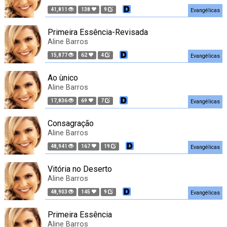
41,811
138
9
Evangélicas
Primeira Essência-Revisada
Aline Barros
15,877
62
4
Evangélicas
Ao ùnico
Aline Barros
17,836
69
7
Evangélicas
Consagração
Aline Barros
48,941
167
19
Evangélicas
Vitória no Deserto
Aline Barros
48,903
145
9
Evangélicas
Primeira Essência
Aline Barros