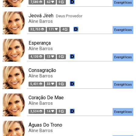
7,580
62
0
Evangélicas
Jeová Jireh
Deus Provedor
Aline Barros
32,753
171
4
Evangélicas
Esperança
Aline Barros
4,130
13
0
Evangélicas
Consagração
Aline Barros
5,431
33
0
Evangélicas
Coração De Mae
Aline Barros
3,534
14
0
Evangélicas
Águas Do Trono
Aline Barros