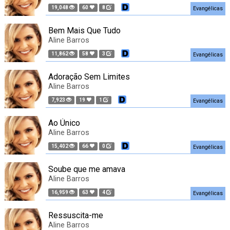
19,048
60
8
Evangélicas
Bem Mais Que Tudo
Aline Barros
11,862
58
3
Evangélicas
Adoração Sem Limites
Aline Barros
7,923
19
1
Evangélicas
Ao Único
Aline Barros
15,402
66
0
Evangélicas
Soube que me amava
Aline Barros
16,959
63
4
Evangélicas
Ressuscita-me
Aline Barros