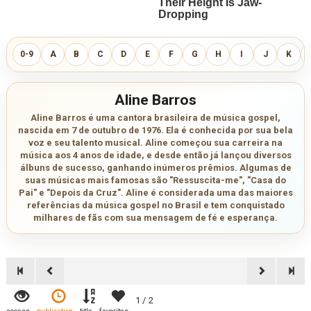
0-9
A
B
C
D
E
F
G
H
I
J
K
Aline Barros
Aline Barros é uma cantora brasileira de música gospel,
nascida em 7 de outubro de 1976. Ela é conhecida por sua bela
voz e seu talento musical. Aline começou sua carreira na
música aos 4 anos de idade, e desde então já lançou diversos
álbuns de sucesso, ganhando inúmeros prêmios. Algumas de
suas músicas mais famosas são "Ressuscita-me", "Casa do
Pai" e "Depois da Cruz". Aline é considerada uma das maiores
referências da música gospel no Brasil e tem conquistado
milhares de fãs com sua mensagem de fé e esperança.
1 / 2