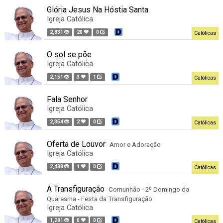
Glória Jesus Na Hóstia Santa
Igreja Católica
2,831
20
0
Católicas
O sol se põe
Igreja Católica
2,151
3
1
Católicas
Fala Senhor
Igreja Católica
2,354
2
0
Católicas
Oferta de Louvor
Amor e Adoração
Igreja Católica
2,488
1
0
Católicas
A Transfiguração
Comunhão - 2º Domingo da
Quaresma - Festa da Transfiguração
Igreja Católica
1,281
0
0
Católicas