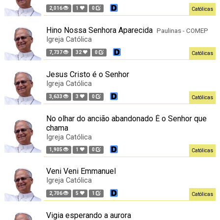
2,016
1
0
Católicas
Hino Nossa Senhora Aparecida
Paulinas - COMEP
Igreja Católica
7,737
32
0
Católicas
Jesus Cristo é o Senhor
Igreja Católica
3,633
3
0
Católicas
No olhar do ancião abandonado É o Senhor que
chama
Igreja Católica
1,905
1
0
Católicas
Veni Veni Emmanuel
Igreja Católica
2,706
5
1
Católicas
Vigia esperando a aurora