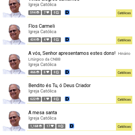
Igreja Católica
594
7
0
Católicas
Flos Carmeli
Igreja Católica
434
4
0
Católicas
A vós, Senhor apresentamos estes dons!
Hinário
Litúrgico da CNBB
Igreja Católica
466
0
0
Católicas
Bendito és Tu, ó Deus Criador
Igreja Católica
622
1
0
Católicas
A mesa santa
Igreja Católica
1,168
17
0
Católicas