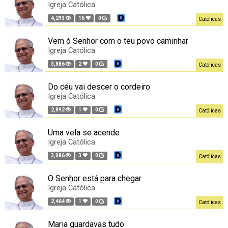
Igreja Católica
4,293
16
0
Católicas
Vem ó Senhor com o teu povo caminhar
Igreja Católica
3,886
2
0
Católicas
Do céu vai descer o cordeiro
Igreja Católica
2,892
1
0
Católicas
Uma vela se acende
Igreja Católica
3,086
3
0
Católicas
O Senhor está para chegar
Igreja Católica
2,464
1
0
Católicas
Maria guardavas tudo