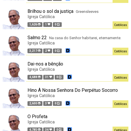
Brilhou o sol da justiça
Greensleeves
Igreja Católica
1,626
1
0
Católicas
Salmo 22
Na casa do Senhor habitarei, eternamente.
Igreja Católica
3,217
2
0
Católicas
Dai-nos a bênção
Igreja Católica
4,688
31
0
Católicas
Hino À Nossa Senhora Do Perpétuo Socorro
Igreja Católica
2,600
3
0
Católicas
O Profeta
Igreja Católica
4,785
34
0
Católicas