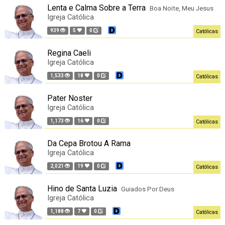
Lenta e Calma Sobre a Terra
Boa Noite, Meu Jesus
Igreja Católica
939
5
0
Católicas
Regina Caeli
Igreja Católica
1,533
18
0
Católicas
Pater Noster
Igreja Católica
1,173
16
0
Católicas
Da Cepa Brotou A Rama
Igreja Católica
2,021
19
0
Católicas
Hino de Santa Luzia
Guiados Por Deus
Igreja Católica
1,188
7
0
Católicas