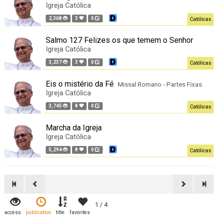
Igreja Católica
2,368
3
0
Católicas
Salmo 127 Felizes os que temem o Senhor
Igreja Católica
3,237
3
0
Católicas
Eis o mistério da Fé
Missal Romano - Partes Fixas.
Igreja Católica
3,745
8
0
Católicas
Marcha da Igreja
Igreja Católica
5,294
8
0
Católicas
1 / 4
access
publication
title
favorites