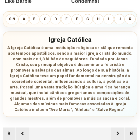
0-9
A
B
C
D
E
F
G
H
I
J
K
Igreja Católica
A Igreja Católica é uma instituição religiosa cristã que remonta
aos tempos apostólicos, sendo a maior igreja cristã do mundo,
com mais de 1,3 bilhão de seguidores. Fundada por Jesus
Cristo, seu principal objetivo é disseminar a fé cristã e
promover a salvação das almas. Ao longo de sua história, a
Igreja Católica teve um papel fundamental na construção da
sociedade ocidental, influenciando a cultura, a política e a
arte. Possui uma vasta tradição litúrgica e uma rica herança
musical, que inclui cânticos gregorianos e composições de
grandes mestres, além de promover a música sacra e coral.
Algumas das músicas mais famosas associadas à Igreja
Católica incluem "Ave Maria", "Aleluia" e "Salve Regina".