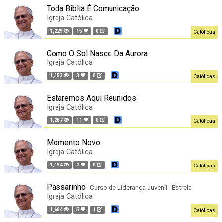
Toda Biblia É Comunicação
Igreja Católica
1,229
15
0
Católicas
Como O Sol Nasce Da Aurora
Igreja Católica
1,353
3
0
Católicas
Estaremos Aqui Reunidos
Igreja Católica
1,287
11
0
Católicas
Momento Novo
Igreja Católica
1,034
2
0
Católicas
Passarinho
Curso de Liderança Juvenil - Estrela
Igreja Católica
1,604
5
1
Católicas