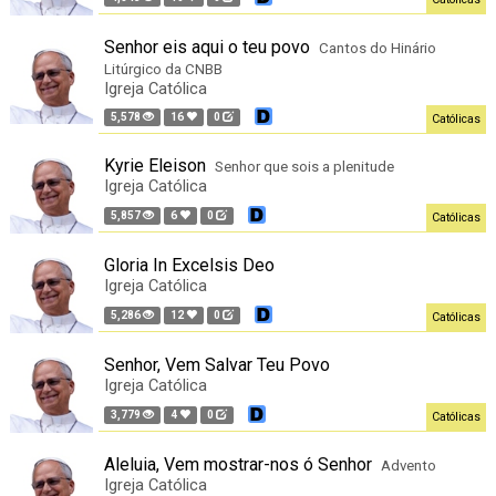
Senhor eis aqui o teu povo
Cantos do Hinário
Litúrgico da CNBB
Igreja Católica
5,578
16
0
Católicas
Kyrie Eleison
Senhor que sois a plenitude
Igreja Católica
5,857
6
0
Católicas
Gloria In Excelsis Deo
Igreja Católica
5,286
12
0
Católicas
Senhor, Vem Salvar Teu Povo
Igreja Católica
3,779
4
0
Católicas
Aleluia, Vem mostrar-nos ó Senhor
Advento
Igreja Católica