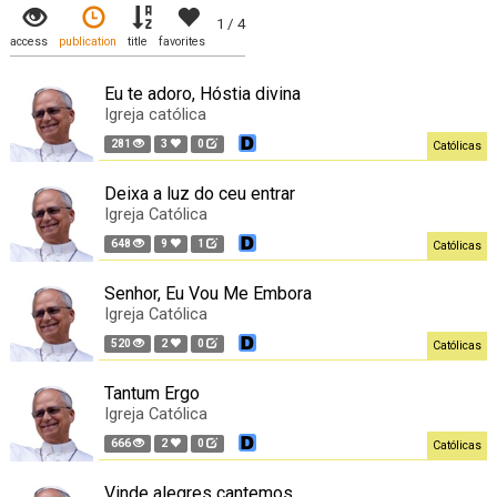
1 / 4
access
publication
title
favorites
Eu te adoro, Hóstia divina
Igreja católica
281
3
0
Católicas
Deixa a luz do ceu entrar
Igreja Católica
648
9
1
Católicas
Senhor, Eu Vou Me Embora
Igreja Católica
520
2
0
Católicas
Tantum Ergo
Igreja Católica
666
2
0
Católicas
Vinde alegres cantemos