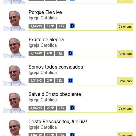
Porque Ele vive
Igreja Católica
9,502
39
4
Católicas
Exulte de alegria
Igreja Católica
2,184
4
0
Católicas
Somos todos convidados
Igreja Católica
2,316
2
0
Católicas
Salve ó Cristo obediente
Igreja Católica
3,662
20
0
Católicas
Cristo Ressuscitou, Aleluia!
Igreja Católica
4,843
10
0
Católicas