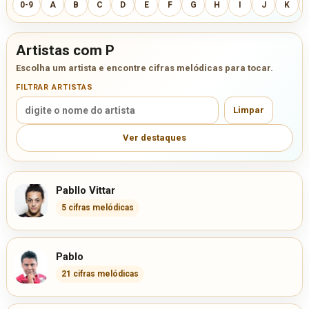
0-9
A
B
C
D
E
F
G
H
I
J
K
Artistas com P
Escolha um artista e encontre cifras melódicas para tocar.
FILTRAR ARTISTAS
Limpar
Ver destaques
Pabllo Vittar
5 cifras melódicas
Pablo
21 cifras melódicas