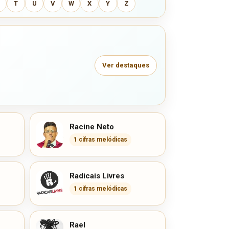
T
U
V
W
X
Y
Z
Ver destaques
Racine Neto
1 cifras melódicas
Radicais Livres
1 cifras melódicas
Rael