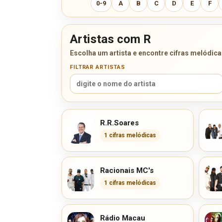
0-9
A
B
C
D
E
F
Artistas com R
Escolha um artista e encontre cifras melódica
FILTRAR ARTISTAS
R.R.Soares
1 cifras melódicas
Racionais MC's
1 cifras melódicas
Rádio Macau