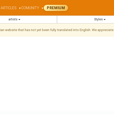
ARTICLES
COMUNITY
PREMIUM
▼
▼
▼
artists
Styles
ilian website that has not yet been fully translated into English. We appreciate