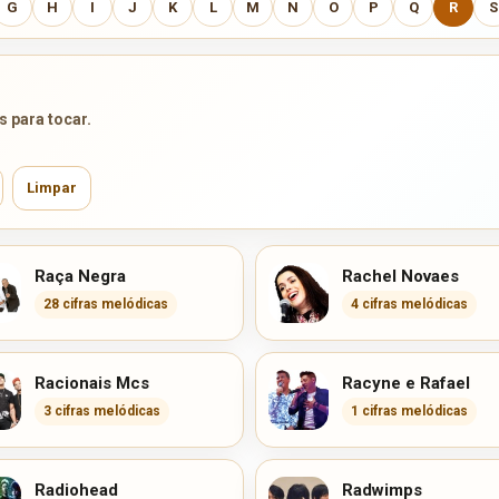
G
H
I
J
K
L
M
N
O
P
Q
R
S
s para tocar.
Limpar
Raça Negra
Rachel Novaes
28 cifras melódicas
4 cifras melódicas
Racionais Mcs
Racyne e Rafael
3 cifras melódicas
1 cifras melódicas
Radiohead
Radwimps