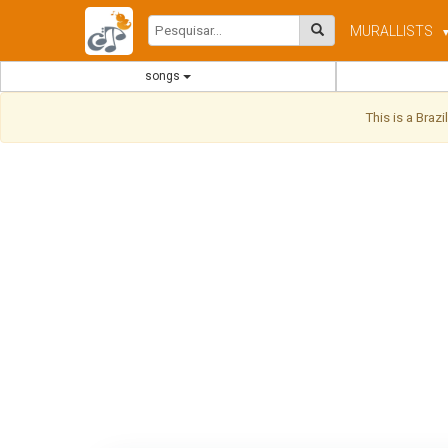
MURAL
LISTS
songs
This is a Braz