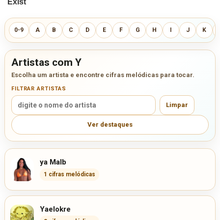
0-9
A
B
C
D
E
F
G
H
I
J
K
Artistas com Y
Escolha um artista e encontre cifras melódicas para tocar.
FILTRAR ARTISTAS
Limpar
Ver destaques
ya Malb
1 cifras melódicas
Yaelokre